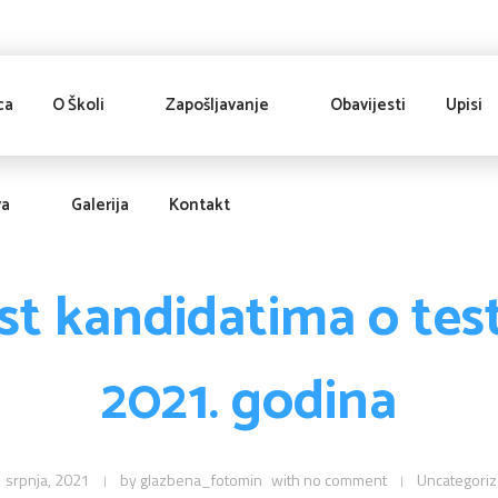
ca
O Školi
Zapošljavanje
Obavijesti
Upisi
va
Galerija
Kontakt
st kandidatima o test
2021. godina
 srpnja, 2021
by
glazbena_fotomin
with
no comment
Uncategori