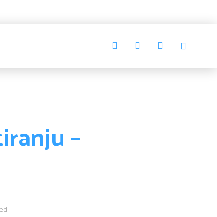
iranju –
zed