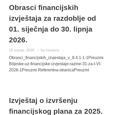
Procedura praćenja i naplate prihoda i primitaka
Obrasci financijskih
Ispričnica
izvještaja za razdoblje od
01. siječnja do 30. lipnja
2026.
15 srpnja, 2026
by
Glazbena
Obrasci_financijskih_izvjestaja_v_8.4.1-1-1Preuzmi
Biljeske-uz-financijske-izvjestaje-razine-31-za-I-VI-
2026-1Preuzmi Referentna-stranicaPreuzmi
Izvještaj o izvršenju
financijskog plana za 2025.