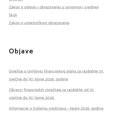
Zakon o odgoju i obrazovanju u osnovnoj i srednjoj
školi
Zakon o umjetničkom obrazovanju
Objave
Izvještaj o izvršenju financijskog plana za razdoblje 01.
siječnja do 30. lipnja 2026. godine
Obrasci financijskih izvještaja za razdoblje od 01.
siječnja do 30. lipnja 2026.
Informacije o trošenju sredstava – lipanj 2026. godine