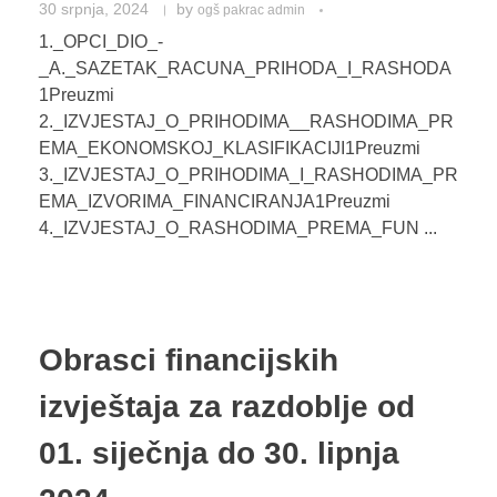
30 srpnja, 2024
by
ogš pakrac admin
1._OPCI_DIO_-
_A._SAZETAK_RACUNA_PRIHODA_I_RASHODA
1Preuzmi
2._IZVJESTAJ_O_PRIHODIMA__RASHODIMA_PR
EMA_EKONOMSKOJ_KLASIFIKACIJI1Preuzmi
3._IZVJESTAJ_O_PRIHODIMA_I_RASHODIMA_PR
EMA_IZVORIMA_FINANCIRANJA1Preuzmi
4._IZVJESTAJ_O_RASHODIMA_PREMA_FUN ...
Obrasci financijskih
izvještaja za razdoblje od
01. siječnja do 30. lipnja