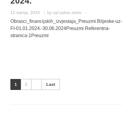
2024.
12 srpnja, 2024
by
ogš pakrac admin
Obrasci_financijskih_izvjestaja_Preuzmi Biljeske-uz-
FI-01.01.2024.-30.06.2024Preuzmi Referentna-
stranica-1Preuzmi
1
2
Last