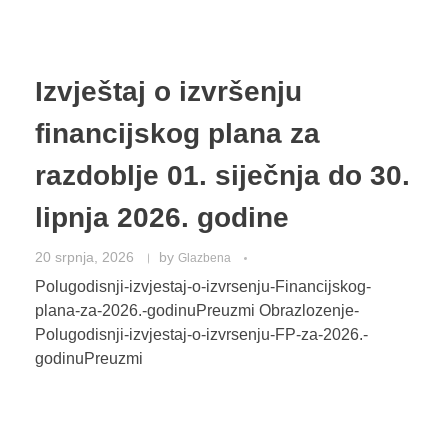
Privola
Dokumenti
Pozivi na sjednice
Upisi
Odluke sa sjednica
Zaštita osobnih podataka
Statut
Izvještaj o izvršenju
Neposredan uvid u rad Školskog odbora
Pravilnici
Pravo na pristup informacijama
financijskog plana za
Nastava
Odluke
Politika privatnosti
razdoblje 01. siječnja do 30.
Godišnji plan i program
lipnja 2026. godine
Galerija
Odjeli
Školski kurikulum
20 srpnja, 2026
by
Glazbena
Natjecanja
Izvješće o radu
Polugodisnji-izvjestaj-o-izvrsenju-Financijskog-
Kontakt
plana-za-2026.-godinuPreuzmi Obrazlozenje-
Financijski plan
Polugodisnji-izvjestaj-o-izvrsenju-FP-za-2026.-
godinuPreuzmi
Plan nabave
Godišnji financijski izvještaj