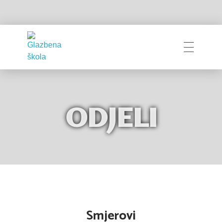
Glazbena škola
Pakrac
ODJELI
Smjerovi