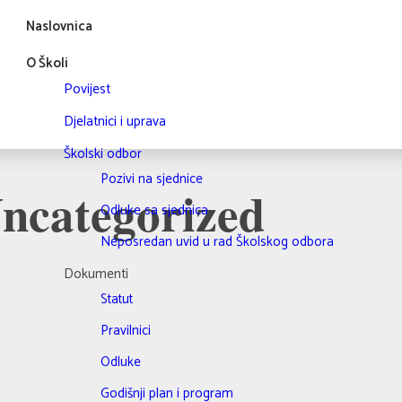
Naslovnica
O Školi
Povijest
Djelatnici i uprava
Školski odbor
Pozivi na sjednice
Uncategorized
Odluke sa sjednica
Neposredan uvid u rad Školskog odbora
Dokumenti
Statut
Pravilnici
Odluke
Godišnji plan i program