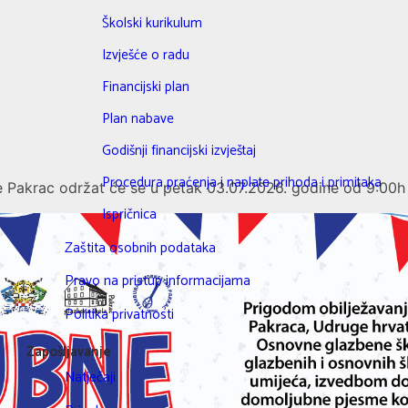
Školski kurikulum
Izvješće o radu
Financijski plan
Plan nabave
Godišnji financijski izvještaj
Procedura praćenja i naplate prihoda i primitaka
 Pakrac održat će se u petak 03.07.2026. godine od 9:00h
Ispričnica
Zaštita osobnih podataka
Pravo na pristup informacijama
Politika privatnosti
Zapošljavanje
Natječaji