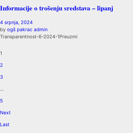
Informacije o trošenju sredstava – lipanj
4 srpnja, 2024
by
ogš pakrac admin
Transparentnost-6-2024-1Preuzmi
1
2
3
...
5
Next
Last