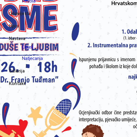
Privola
Obavijesti
Upisi
Nastava
Odjeli
Natjecanja
Galerija
Kontakt