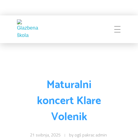
Naslovnica
Glazbena škola
Pakrac
O Školi
Maturalni
koncert Klare
Zapošljavanje
Povijest
Volenik
Djelatnici i uprava
Obavijesti
Natječaji
Školski odbor
21 svibnja, 2025
by
ogš pakrac admin