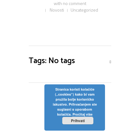
with
no comment
Privola
Dokumenti
Pozivi na sjednice
Novosti
Uncategorized
Upisi
Odluke sa sjednica
Zaštita osobnih podataka
Statut
Neposredan uvid u rad Školskog odbora
Pravilnici
Pravo na pristup informacijama
Nastava
Odluke
Politika privatnosti
Tags: No tags
Godišnji plan i program
Galerija
Odjeli
Školski kurikulum
Natjecanja
Izvješće o radu
Stranica koristi kolačiće
(„cookies“) kako bi vam
Kontakt
pružila bolje korisničko
Financijski plan
iskustvo. Prihvaćanjem ste
suglasni s uporabom
Plan nabave
kolačića.
Pročitaj više
Prihvati
Godišnji financijski izvještaj