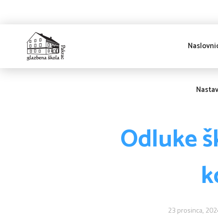
Naslovni
Glazbena škola
Pakrac
Nasta
Odluke š
k
23 prosinca, 202