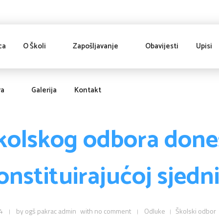
ca
O Školi
Zapošljavanje
Obavijesti
Upisi
va
Galerija
Kontakt
kolskog odbora dones
onstituirajućoj sjedni
4
by
ogš pakrac admin
with
no comment
Odluke
Školski odbor