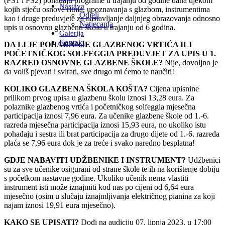
(PS1 i PS2) pohađaju programe u trajanju od godine dana tijekom
Nastava
kojih stječu osnove ritma, upoznavanja s glazbom, instrumentima
Odjeli
kao i druge preduvjete za nastavljanje daljnjeg obrazovanja odnosno
Natjecanja
upis u osnovnu glazbenu školu u trajanju od 6 godina.
Galerija
Kontakt
DA LI JE POHAĐANJE GLAZBENOG VRTIĆA ILI
POČETNIČKOG SOLFEGGIA PREDUVJET ZA UPIS U 1.
RAZRED OSNOVNE GLAZBENE ŠKOLE?
Nije, dovoljno je
da voliš pjevati i svirati, sve drugo mi ćemo te naučiti!
KOLIKO GLAZBENA ŠKOLA KOŠTA?
Cijena upisnine
prilikom prvog upisa u glazbenu školu iznosi 13,28 eura. Za
polaznike glazbenog vrtića i početničkog solfeggia mjesečna
participacija iznosi 7,96 eura. Za učenike glazbene škole od 1.-6.
razreda mjesečna participacija iznosi 15,93 eura, no ukoliko istu
pohađaju i sestra ili brat participacija za drugo dijete od 1.-6. razreda
plaća se 7,96 eura dok je za treće i svako naredno besplatna!
GDJE NABAVITI UDŽBENIKE I INSTRUMENT?
Udžbenici
su za sve učenike osigurani od strane škole te ih na korištenje dobiju
s početkom nastavne godine. Ukoliko učenik nema vlastiti
instrument isti može iznajmiti kod nas po cijeni od 6,64 eura
mjesečno (osim u slučaju iznajmljivanja električnog pianina za koji
najam iznosi 19,91 eura mjesečno).
KAKO SE UPISATI?
Dođi na audiciju 07. lipnja 2023. u 17:00