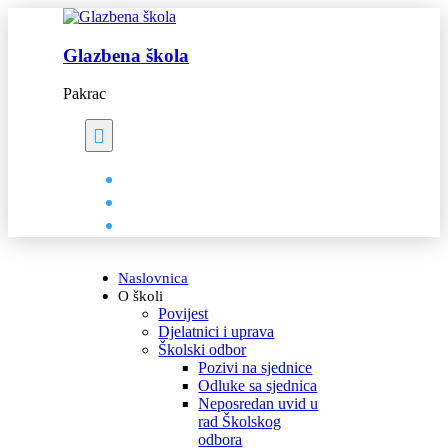
Glazbena škola
Pakrac
Naslovnica
O školi
Povijest
Djelatnici i uprava
Školski odbor
Pozivi na sjednice
Odluke sa sjednica
Neposredan uvid u
rad Školskog
odbora