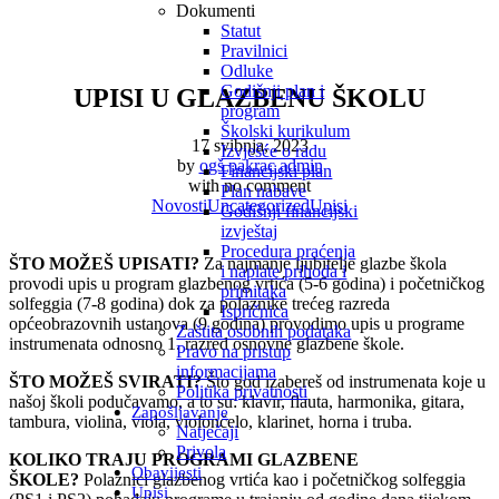
Dokumenti
Statut
Pravilnici
Odluke
Godišnji plan i
UPISI U GLAZBENU ŠKOLU
program
Školski kurikulum
17 svibnja, 2023
Izvješće o radu
by
ogš pakrac admin
Financijski plan
with
no comment
Plan nabave
Novosti
Uncategorized
Upisi
Godišnji financijski
izvještaj
Procedura praćenja
ŠTO MOŽEŠ UPISATI?
Za najmanje ljubitelje glazbe škola
i naplate prihoda i
provodi upis u program glazbenog vrtića (5-6 godina) i početničkog
primitaka
solfeggia (7-8 godina) dok za polaznike trećeg razreda
Ispričnica
općeobrazovnih ustanova (9 godina) provodimo upis u programe
Zaštita osobnih podataka
instrumenata odnosno 1. razred osnovne glazbene škole.
Pravo na pristup
informacijama
ŠTO MOŽEŠ SVIRATI?
Što god izabereš od instrumenata koje u
Politika privatnosti
našoj školi podučavamo, a to su: klavir, flauta, harmonika, gitara,
Zapošljavanje
tambura, violina, viola, violončelo, klarinet, horna i truba.
Natječaji
Privola
KOLIKO TRAJU PROGRAMI GLAZBENE
Obavijesti
ŠKOLE?
Polaznici glazbenog vrtića kao i početničkog solfeggia
Upisi