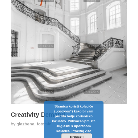
Stranica koristi kolačiće
(„cookies“) kako bi vam
Creativity Demand
pružila bolje korisničko
iskustvo. Prihvaćanjem ste
by
glazbena_fotomin
suglasni s uporabom
kolačića.
Pročitaj više
Prihvati