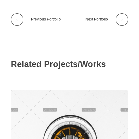
Procedura praćenja i naplate prihoda i primitaka
Ispričnica
Previous Portfolio
Next Portfolio
Related Projects/Works