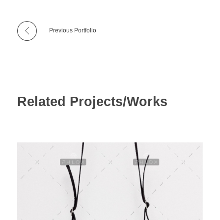
Procedura praćenja i naplate prihoda i primitaka
Ispričnica
Previous Portfolio
Related Projects/Works