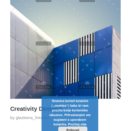
Stranica koristi kolačiće
(„cookies“) kako bi vam
Creativity Demand
pružila bolje korisničko
iskustvo. Prihvaćanjem ste
by
glazbena_fotomin
suglasni s uporabom
kolačića.
Pročitaj više
Prihvati