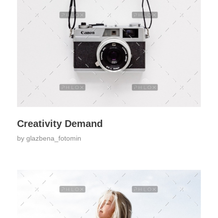
Creativity Demand
by
glazbena_fotomin