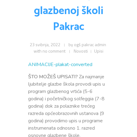
Privola
Dokumenti
glazbenoj školi
Pozivi na sjednice
Upisi
Odluke sa sjednica
Zaštita osobnih podataka
Statut
Pakrac
Neposredan uvid u rad Školskog odbora
Pravilnici
Pravo na pristup informacijama
Nastava
23 svibnja, 2022
by
ogš pakrac admin
Odluke
Politika privatnosti
with
no comment
Novosti
Upisi
Godišnji plan i program
ANIMACIJE-plakat-converted
Galerija
Odjeli
Školski kurikulum
ŠTO MOŽEŠ UPISATI?
Za najmanje
Natjecanja
ljubitelje glazbe škola provodi upis u
Izvješće o radu
program glazbenog vrtića (5-6
Kontakt
godina) i početničkog solfeggia (7-8
Financijski plan
godina) dok za polaznike trećeg
Plan nabave
razreda općeobrazovnih ustanova (9
godina) provodimo upis u programe
Godišnji financijski izvještaj
instrumenata odnosno 1. razred
osnovne glazbene škole.