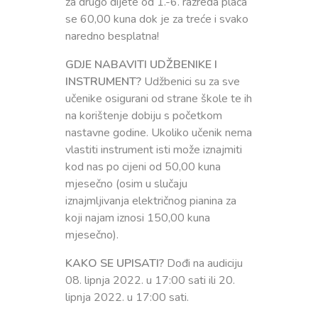
za drugo dijete od 1.-6. razreda plaća
se 60,00 kuna dok je za treće i svako
naredno besplatna!
GDJE NABAVITI UDŽBENIKE I
INSTRUMENT?
Udžbenici su za sve
učenike osigurani od strane škole te ih
na korištenje dobiju s početkom
nastavne godine. Ukoliko učenik nema
vlastiti instrument isti može iznajmiti
kod nas po cijeni od 50,00 kuna
mjesečno (osim u slučaju
iznajmljivanja električnog pianina za
koji najam iznosi 150,00 kuna
mjesečno).
KAKO SE UPISATI?
Dođi na audiciju
08. lipnja 2022. u 17:00 sati ili 20.
lipnja 2022. u 17:00 sati.