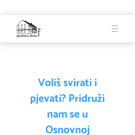
Naslovnica
Glazbena škola
Pakrac
O Školi
Voliš svirati i
pjevati? Pridruži
Zapošljavanje
Povijest
nam se u
Djelatnici i uprava
Osnovnoj
Obavijesti
Natječaji
Školski odbor