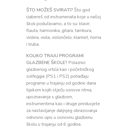
Procedura praćenja i naplate prihoda i primitaka
ŠTO MOŽEŠ SVIRATI?
Što god
Ispričnica
izabereš od instrumenata koje u našoj
školi podučavamo, a to su: klavir,
flauta, harmonika, gitara, tambura,
violina, viola, violončelo, klarinet, horna
i truba.
KOLIKO TRAJU PROGRAMI
GLAZBENE ŠKOLE?
Polaznici
glazbenog vrtića kao i početničkog
solfeggia (PS1 i PS2) pohađaju
programe u trajanju od godine dana
tijekom kojih stječu osnove ritma,
upoznavanja s glazbom,
instrumentima kao i druge preduvjete
za nastavljanje daljnjeg obrazovanja
odnosno upis u osnovnu glazbenu
školu u trajanju od 6 godina.