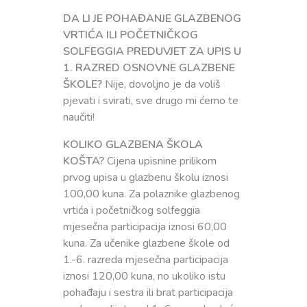
DA LI JE POHAĐANJE GLAZBENOG
VRTIĆA ILI POČETNIČKOG
SOLFEGGIA PREDUVJET ZA UPIS U
1. RAZRED OSNOVNE GLAZBENE
ŠKOLE?
Nije, dovoljno je da voliš
pjevati i svirati, sve drugo mi ćemo te
naučiti!
KOLIKO GLAZBENA ŠKOLA
KOŠTA?
Cijena upisnine prilikom
prvog upisa u glazbenu školu iznosi
100,00 kuna. Za polaznike glazbenog
vrtića i početničkog solfeggia
mjesečna participacija iznosi 60,00
kuna. Za učenike glazbene škole od
1.-6. razreda mjesečna participacija
iznosi 120,00 kuna, no ukoliko istu
pohađaju i sestra ili brat participacija