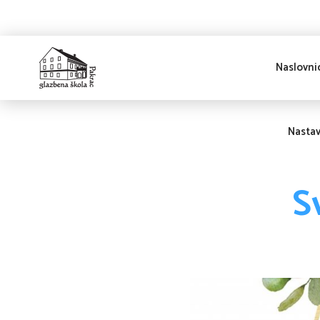
Naslovni
Glazbena škola
Pakrac
Nasta
S