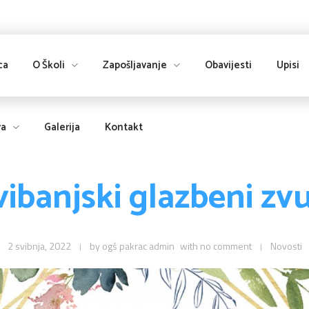
ca
O Školi
Zapošljavanje
Obavijesti
Upisi
va
Galerija
Kontakt
vibanjski glazbeni zvu
2 svibnja, 2022
by
ogš pakrac admin
with
no comment
Novosti