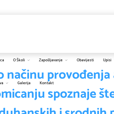
ica
O Školi
Zapošljavanje
Obavijesti
Upisi
 o načinu provođenja 
va
Galerija
Kontakt
micanju spoznaje št
duhanskih i srodnih 