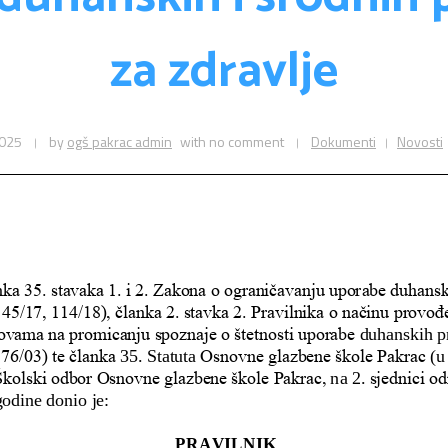
za zdravlje
2025
by
ogš pakrac admin
with
no comment
Dokumenti
Novosti