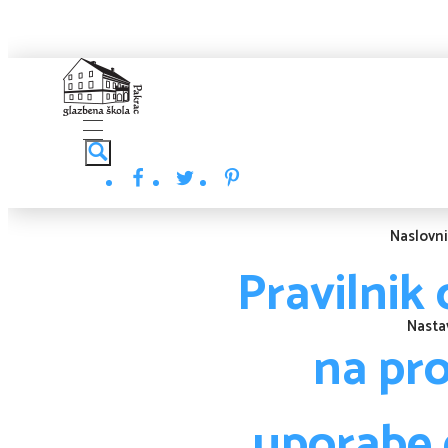
Glazbena škola
Pakrac
Naslovn
Pravilnik
Nasta
na pro
uporabe 