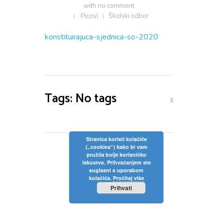
with
no comment
Privola
Dokumenti
Pozivi na sjednice
Pozivi
Školski odbor
Upisi
Odluke sa sjednica
Zaštita osobnih podataka
Statut
konstituirajuca-sjednica-so-2020
Neposredan uvid u rad Školskog odbora
Pravilnici
Pravo na pristup informacijama
Nastava
Odluke
Politika privatnosti
Tags: No tags
Godišnji plan i program
Galerija
Odjeli
Školski kurikulum
Natjecanja
Izvješće o radu
Stranica koristi kolačiće
(„cookies“) kako bi vam
Kontakt
pružila bolje korisničko
Financijski plan
iskustvo. Prihvaćanjem ste
suglasni s uporabom
Plan nabave
kolačića.
Pročitaj više
Prihvati
Godišnji financijski izvještaj