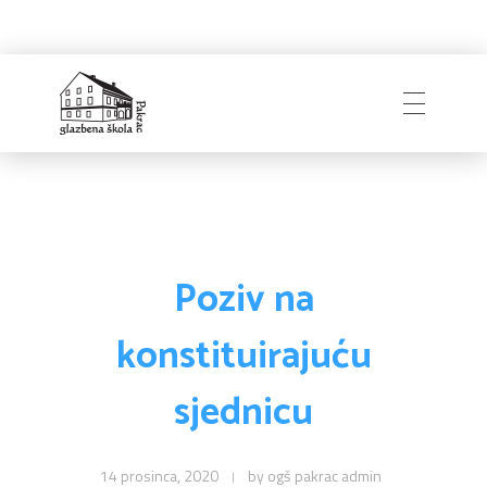
Naslovnica
Glazbena škola
Pakrac
O Školi
Poziv na
konstituirajuću
Zapošljavanje
Povijest
sjednicu
Djelatnici i uprava
Obavijesti
Natječaji
Školski odbor
14 prosinca, 2020
by
ogš pakrac admin