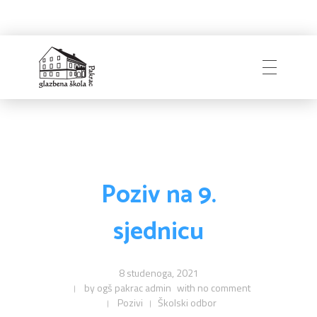
Glazbena škola
Pakrac
Poziv na 9.
sjednicu
8 studenoga, 2021
by
ogš pakrac admin
with
no comment
Pozivi
Školski odbor