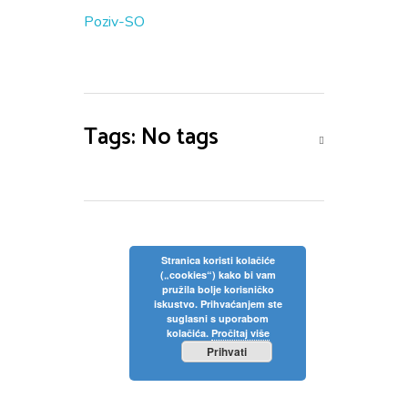
Privola
Dokumenti
Pozivi na sjednice
Poziv-SO
Upisi
Odluke sa sjednica
Zaštita osobnih podataka
Statut
Neposredan uvid u rad Školskog odbora
Pravilnici
Pravo na pristup informacijama
Nastava
Tags: No tags
Odluke
Politika privatnosti
Godišnji plan i program
Galerija
Odjeli
Školski kurikulum
Natjecanja
Izvješće o radu
Stranica koristi kolačiće
(„cookies“) kako bi vam
Kontakt
pružila bolje korisničko
Financijski plan
iskustvo. Prihvaćanjem ste
suglasni s uporabom
Plan nabave
kolačića.
Pročitaj više
Prihvati
Godišnji financijski izvještaj