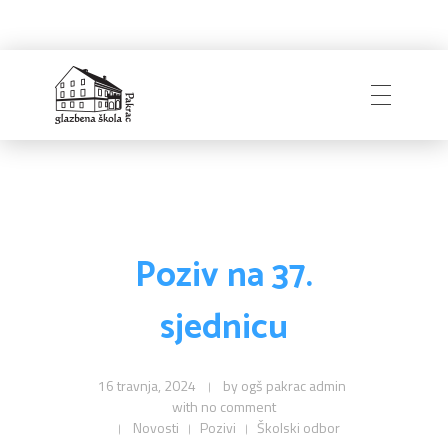
Naslovnica
Glazbena škola
Pakrac
O Školi
Poziv na 37.
sjednicu
Zapošljavanje
Povijest
Djelatnici i uprava
16 travnja, 2024
by
ogš pakrac admin
with
no comment
Obavijesti
Natječaji
Školski odbor
Novosti
Pozivi
Školski odbor