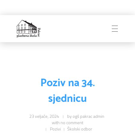
Glazbena škola
Pakrac
Poziv na 34.
sjednicu
23 veljače, 2024
by
ogš pakrac admin
with
no comment
Pozivi
Školski odbor