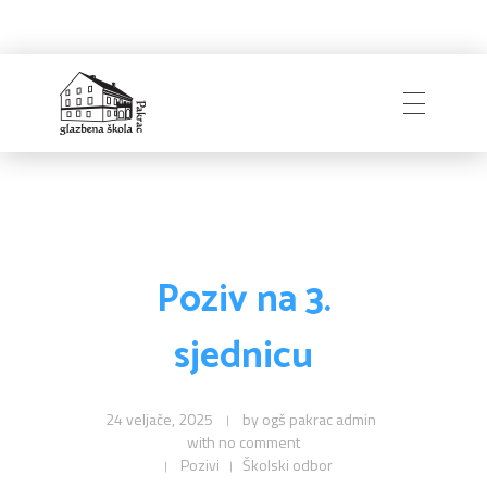
Naslovnica
Glazbena škola
Pakrac
O Školi
Poziv na 3.
sjednicu
Zapošljavanje
Povijest
Djelatnici i uprava
24 veljače, 2025
by
ogš pakrac admin
with
no comment
Obavijesti
Natječaji
Školski odbor
Pozivi
Školski odbor