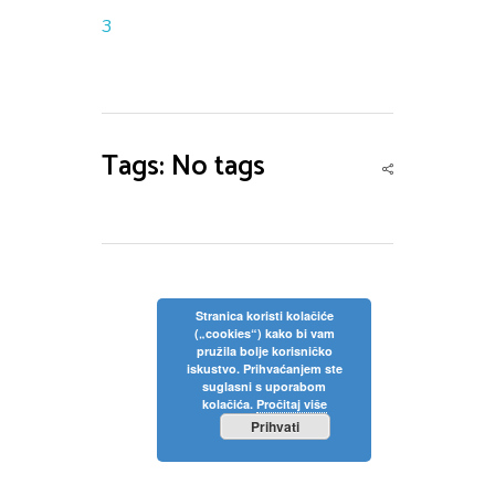
Privola
Dokumenti
Pozivi na sjednice
3
Upisi
Odluke sa sjednica
Zaštita osobnih podataka
Statut
Neposredan uvid u rad Školskog odbora
Pravilnici
Pravo na pristup informacijama
Nastava
Tags: No tags
Odluke
Politika privatnosti
Godišnji plan i program
Galerija
Odjeli
Školski kurikulum
Natjecanja
Izvješće o radu
Stranica koristi kolačiće
(„cookies“) kako bi vam
Kontakt
pružila bolje korisničko
Financijski plan
iskustvo. Prihvaćanjem ste
suglasni s uporabom
Plan nabave
kolačića.
Pročitaj više
Prihvati
Godišnji financijski izvještaj