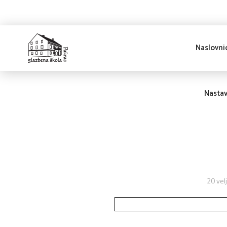
Naslovni
Glazbena škola
Pakrac
Nasta
20 vel