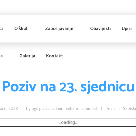
ca
O Školi
Zapošljavanje
Obavijesti
Upisi
va
Galerija
Kontakt
Poziv na 23. sjednicu
jače, 2023
by
ogš pakrac admin
with
no comment
Pozivi
Školsk
Loading...