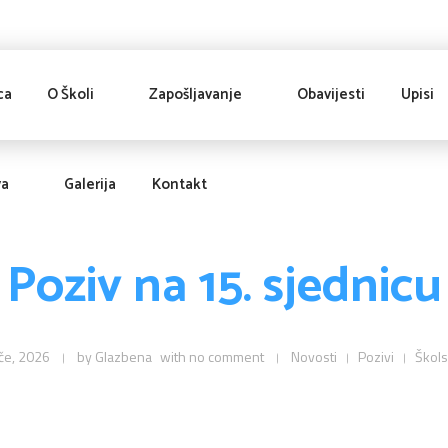
ca
O Školi
Zapošljavanje
Obavijesti
Upisi
va
Galerija
Kontakt
Poziv na 15. sjednicu
če, 2026
by
Glazbena
with
no comment
Novosti
Pozivi
Škols