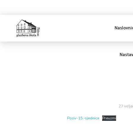
Naslovni
Glazbena škola
Pakrac
Nasta
27 velja
Poziv-15.-sjednica
Preuzmi