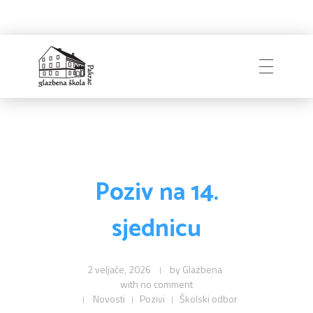
Naslovnica
Glazbena škola
Pakrac
O Školi
Poziv na 14.
sjednicu
Zapošljavanje
Povijest
Djelatnici i uprava
2 veljače, 2026
by
Glazbena
with
no comment
Obavijesti
Natječaji
Školski odbor
Novosti
Pozivi
Školski odbor