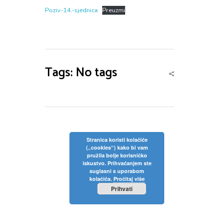
Privola
Dokumenti
Pozivi na sjednice
Poziv-14.-sjednica
Preuzmi
Upisi
Odluke sa sjednica
Zaštita osobnih podataka
Statut
Neposredan uvid u rad Školskog odbora
Pravilnici
Pravo na pristup informacijama
Nastava
Tags: No tags
Odluke
Politika privatnosti
Godišnji plan i program
Galerija
Odjeli
Školski kurikulum
Natjecanja
Izvješće o radu
Stranica koristi kolačiće
(„cookies“) kako bi vam
Kontakt
pružila bolje korisničko
Financijski plan
iskustvo. Prihvaćanjem ste
suglasni s uporabom
Plan nabave
kolačića.
Pročitaj više
Prihvati
Godišnji financijski izvještaj