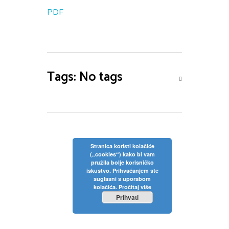
PDF
Tags: No tags
Stranica koristi kolačiće
(„cookies“) kako bi vam
pružila bolje korisničko
iskustvo. Prihvaćanjem ste
suglasni s uporabom
kolačića.
Pročitaj više
Prihvati