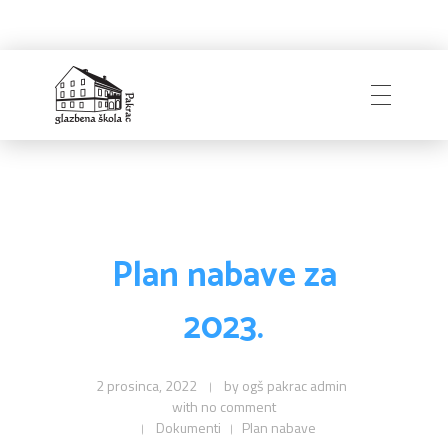
Glazbena škola
Pakrac
Plan nabave za
2023.
2 prosinca, 2022
by
ogš pakrac admin
with
no comment
Dokumenti
Plan nabave