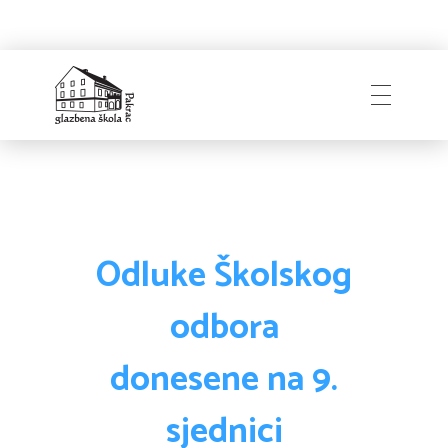
Naslovnica
Glazbena škola
Pakrac
O Školi
Odluke Školskog
odbora
Zapošljavanje
Povijest
donesene na 9.
Djelatnici i uprava
sjednici
Obavijesti
Natječaji
Školski odbor