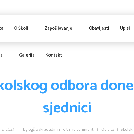
ca
O Školi
Zapošljavanje
Obavijesti
Upisi
va
Galerija
Kontakt
kolskog odbora dones
sjednici
na, 2021
by
ogš pakrac admin
with
no comment
Odluke
Školski