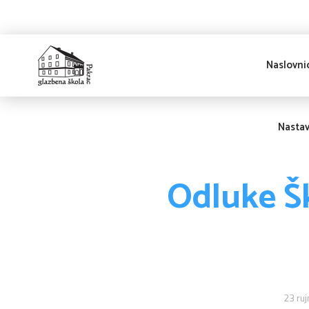
Naslovni
Glazbena škola
Pakrac
Nasta
Odluke Š
23 ruj