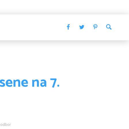
ene na 7.
 odbor