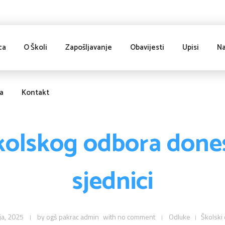
ca
O Školi
Zapošljavanje
Obavijesti
Upisi
Na
ja
Kontakt
kolskog odbora dones
sjednici
nja, 2025
by
ogš pakrac admin
with
no comment
Odluke
Školski