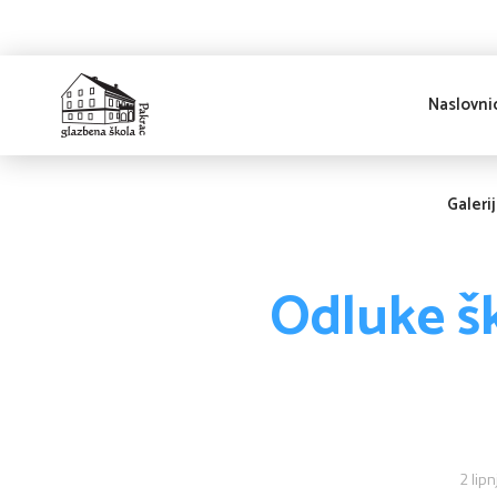
Naslovni
Glazbena škola
Pakrac
Galeri
Odluke š
2 lip