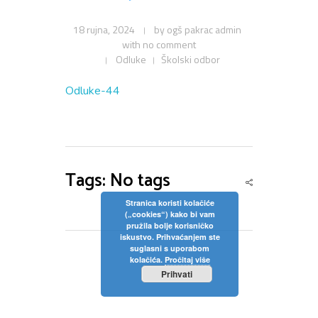
Privola
Dokumenti
Pozivi na sjednice
18 rujna, 2024
by
ogš pakrac admin
Upisi
Odluke sa sjednica
Zaštita osobnih podataka
with
no comment
Statut
Odluke
Školski odbor
Neposredan uvid u rad Školskog odbora
Pravilnici
Pravo na pristup informacijama
Odluke-44
Nastava
Odluke
Politika privatnosti
Godišnji plan i program
Galerija
Odjeli
Školski kurikulum
Tags: No tags
Natjecanja
Izvješće o radu
Stranica koristi kolačiće
(„cookies“) kako bi vam
Kontakt
pružila bolje korisničko
Financijski plan
iskustvo. Prihvaćanjem ste
suglasni s uporabom
Plan nabave
kolačića.
Pročitaj više
Prihvati
Godišnji financijski izvještaj