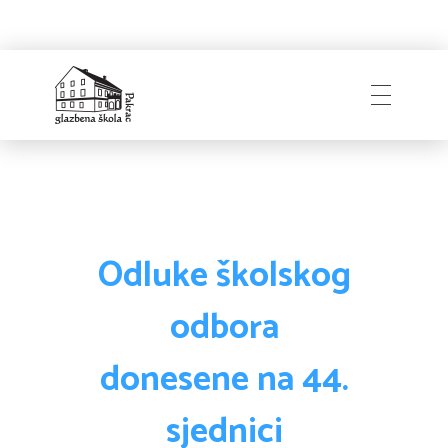
Naslovnica
Glazbena škola
Pakrac
O Školi
Odluke školskog
odbora
Zapošljavanje
Povijest
donesene na 44.
Djelatnici i uprava
sjednici
Obavijesti
Natječaji
Školski odbor