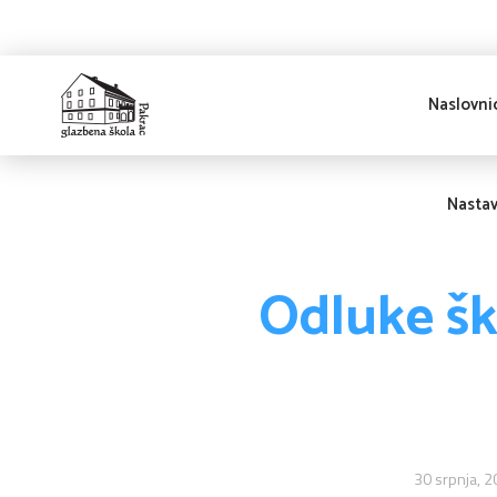
Naslovni
Glazbena škola
Pakrac
Nasta
Odluke šk
30 srpnja, 