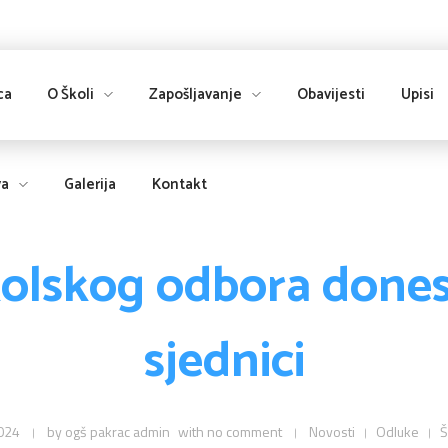
ca
O Školi
Zapošljavanje
Obavijesti
Upisi
va
Galerija
Kontakt
olskog odbora dones
sjednici
2024
by
ogš pakrac admin
with
no comment
Novosti
Odluke
Š