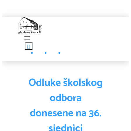
Glazbena škola
Pakrac
Naslovnica
Odluke školskog
odbora
O Školi
donesene na 36.
sjednici
Zapošljavanje