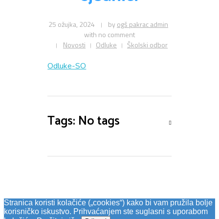
25 ožujka, 2024
by
ogš pakrac admin
Obavijesti
with
no comment
Novosti
Odluke
Školski odbor
Odluke-SO
Upisi
Tags: No tags
Nastava
Galerija
Stranica koristi kolačiće („cookies“) kako bi vam pružila bolje
Kontakt
korisničko iskustvo. Prihvaćanjem ste suglasni s uporabom