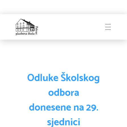
Naslovnica
Glazbena škola
Pakrac
O Školi
Odluke Školskog
odbora
Zapošljavanje
Povijest
donesene na 29.
Djelatnici i uprava
sjednici
Obavijesti
Natječaji
Školski odbor