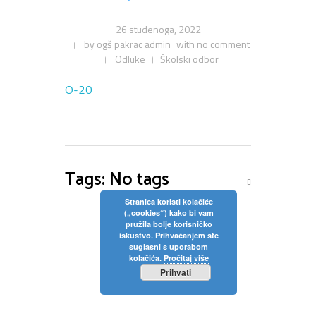
26 studenoga, 2022
by
ogš pakrac admin
with
no comment
Odluke
Školski odbor
O-20
Tags: No tags
Stranica koristi kolačiće
(„cookies“) kako bi vam
pružila bolje korisničko
iskustvo. Prihvaćanjem ste
suglasni s uporabom
kolačića.
Pročitaj više
Prihvati