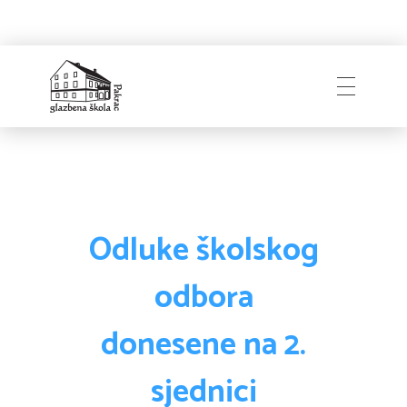
Naslovnica
Glazbena škola
Pakrac
O Školi
Odluke školskog
odbora
Zapošljavanje
Povijest
donesene na 2.
Djelatnici i uprava
sjednici
Obavijesti
Natječaji
Školski odbor