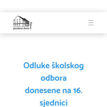
Naslovnica
Glazbena škola
Pakrac
O Školi
Odluke školskog
odbora
Zapošljavanje
Povijest
donesene na 16.
Djelatnici i uprava
sjednici
Obavijesti
Natječaji
Školski odbor