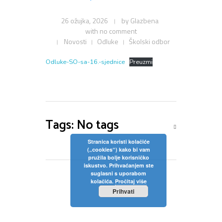
Privola
Dokumenti
Pozivi na sjednice
26 ožujka, 2026
by
Glazbena
Upisi
Odluke sa sjednica
Zaštita osobnih podataka
with
no comment
Statut
Novosti
Odluke
Školski odbor
Neposredan uvid u rad Školskog odbora
Pravilnici
Pravo na pristup informacijama
Odluke-SO-sa-16.-sjednice
Preuzmi
Nastava
Odluke
Politika privatnosti
Godišnji plan i program
Galerija
Odjeli
Školski kurikulum
Tags: No tags
Natjecanja
Izvješće o radu
Stranica koristi kolačiće
(„cookies“) kako bi vam
Kontakt
pružila bolje korisničko
Financijski plan
iskustvo. Prihvaćanjem ste
suglasni s uporabom
Plan nabave
kolačića.
Pročitaj više
Prihvati
Godišnji financijski izvještaj