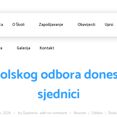
ca
O Školi
Zapošljavanje
Obavijesti
Upisi
va
Galerija
Kontakt
olskog odbora dones
sjednici
e, 2026
by
Glazbena
with
no comment
Novosti
Odluke
Škols