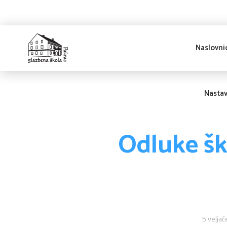
Naslovni
Glazbena škola
Pakrac
Nasta
Odluke šk
5 veljač