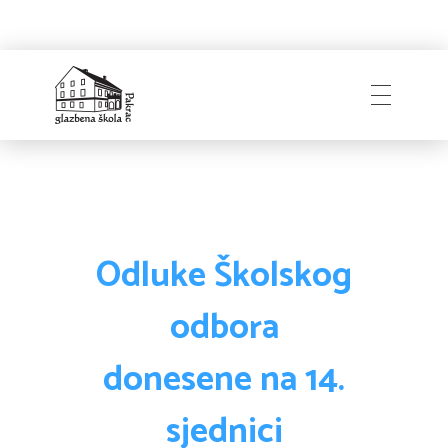
Naslovnica
Glazbena škola
Pakrac
O Školi
Odluke Školskog
odbora
Zapošljavanje
Povijest
donesene na 14.
Djelatnici i uprava
sjednici
Obavijesti
Natječaji
Školski odbor