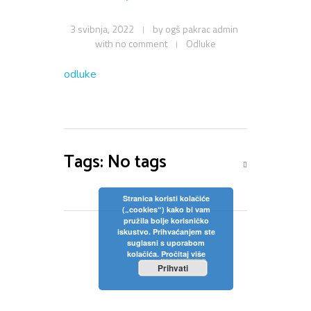
Privola
Dokumenti
Pozivi na sjednice
3 svibnja, 2022
by
ogš pakrac admin
Upisi
Odluke sa sjednica
Zaštita osobnih podataka
with
no comment
Odluke
Statut
Neposredan uvid u rad Školskog odbora
Pravilnici
odluke
Pravo na pristup informacijama
Nastava
Odluke
Politika privatnosti
Godišnji plan i program
Tags: No tags
Galerija
Odjeli
Školski kurikulum
Natjecanja
Izvješće o radu
Stranica koristi kolačiće
(„cookies“) kako bi vam
Kontakt
pružila bolje korisničko
Financijski plan
iskustvo. Prihvaćanjem ste
suglasni s uporabom
Plan nabave
kolačića.
Pročitaj više
Prihvati
Godišnji financijski izvještaj