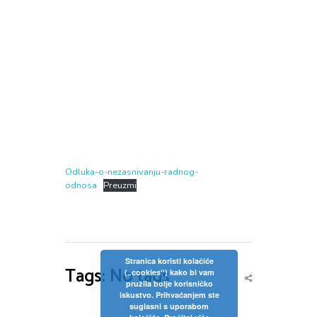
Odluka-o-nezasnivanju-radnog-
odnosa
Preuzmi
Stranica koristi kolačiće
Tags: No tags
(„cookies“) kako bi vam
pružila bolje korisničko
iskustvo. Prihvaćanjem ste
suglasni s uporabom