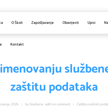
ca
O Školi
Zapošljavanje
Obavijesti
Upisi
Na
ja
Kontakt
 imenovanju službene
zaštitu podataka
travnja, 2026
by
Glazbena
with
no comment
Zaštita osobnih poda