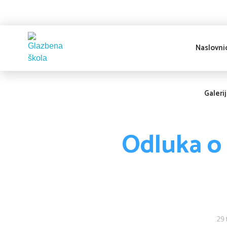
Naslovni
Glazbena škola
Pakrac
Galeri
Odluka o
29 