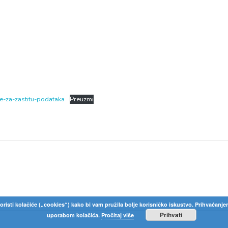
-za-zastitu-podataka
Preuzmi
oristi kolačiće („cookies“) kako bi vam pružila bolje korisničko iskustvo. Prihvaćanje
Prihvati
uporabom kolačića.
Pročitaj više