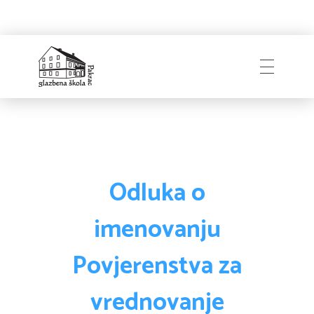
Glazbena škola
Pakrac
Odluka o
imenovanju
Povjerenstva za
vrednovanje