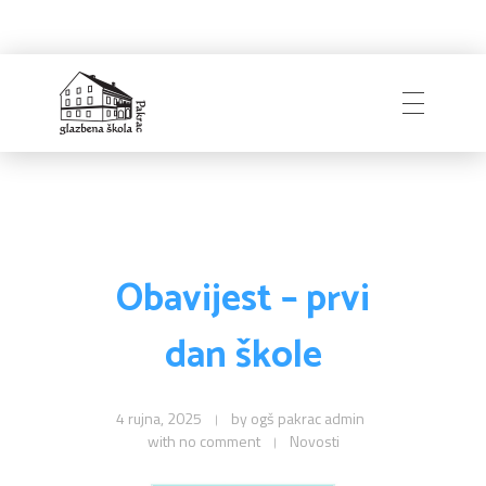
Naslovnica
Glazbena škola
Pakrac
O Školi
Obavijest – prvi
dan škole
Zapošljavanje
Povijest
Djelatnici i uprava
4 rujna, 2025
by
ogš pakrac admin
with
no comment
Novosti
Obavijesti
Natječaji
Školski odbor