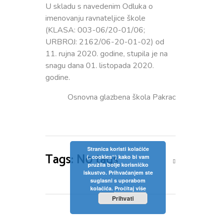
U skladu s navedenim Odluka o
imenovanju ravnateljice škole
(KLASA: 003-06/20-01/06;
URBROJ: 2162/06-20-01-02) od
11. rujna 2020. godine, stupila je na
snagu dana 01. listopada 2020.
godine.
Osnovna glazbena škola Pakrac
Stranica koristi kolačiće
Tags: No tags
(„cookies“) kako bi vam
pružila bolje korisničko
iskustvo. Prihvaćanjem ste
suglasni s uporabom
kolačića.
Pročitaj više
Prihvati