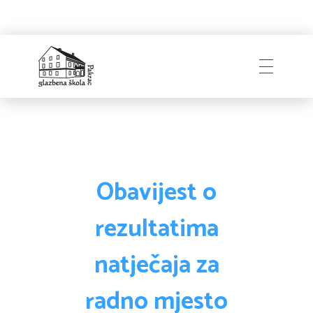
Naslovnica
Glazbena škola
Pakrac
O Školi
Obavijest o
rezultatima
Zapošljavanje
Povijest
natječaja za
Djelatnici i uprava
radno mjesto
Obavijesti
Natječaji
Školski odbor