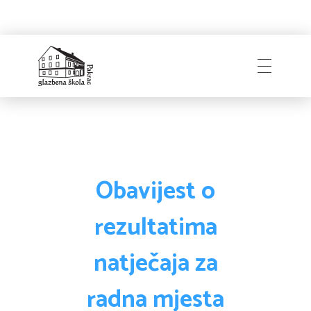
Naslovnica
Glazbena škola
Pakrac
O Školi
Obavijest o
rezultatima
Zapošljavanje
Povijest
natječaja za
Djelatnici i uprava
radna mjesta
Obavijesti
Natječaji
Školski odbor