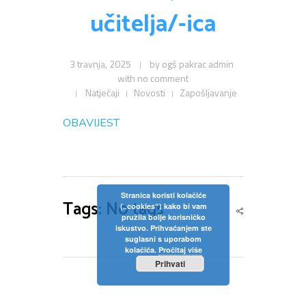
Privola
Dokumenti
učitelja/-ica
Pozivi na sjednice
Upisi
Odluke sa sjednica
Zaštita osobnih podataka
Statut
3 travnja, 2025
by
ogš pakrac admin
Neposredan uvid u rad Školskog odbora
Pravilnici
Pravo na pristup informacijama
with
no comment
Natječaji
Novosti
Zapošljavanje
Nastava
Odluke
Politika privatnosti
OBAVIJEST
Godišnji plan i program
Galerija
Odjeli
Školski kurikulum
Natjecanja
Izvješće o radu
Stranica koristi kolačiće
Tags: No tags
(„cookies“) kako bi vam
Kontakt
pružila bolje korisničko
Financijski plan
iskustvo. Prihvaćanjem ste
suglasni s uporabom
Plan nabave
kolačića.
Pročitaj više
Prihvati
Godišnji financijski izvještaj