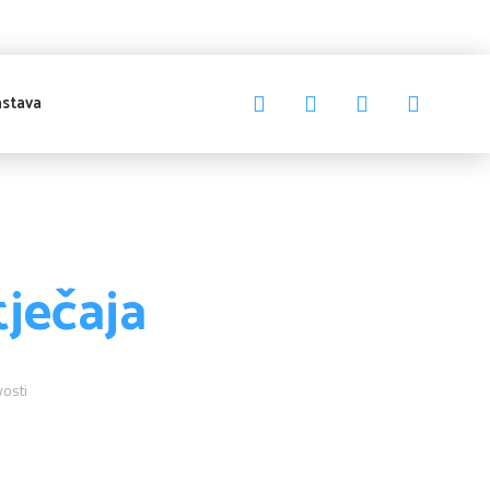
stava
tječaja
osti