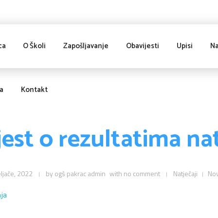
ca
O Školi
Zapošljavanje
Obavijesti
Upisi
Na
ja
Kontakt
est o rezultatima na
ljače, 2022
by
ogš pakrac admin
with
no comment
Natječaji
Nov
ja