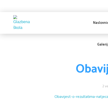
Naslovni
Glazbena škola
Pakrac
Galeri
Obavij
2 ve
Obavijest-o-rezultatima-natjeca