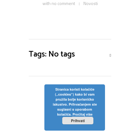
with
no comment
Novosti
Privola
Dokumenti
Pozivi na sjednice
Upisi
Odluke sa sjednica
Zaštita osobnih podataka
Statut
Neposredan uvid u rad Školskog odbora
Pravilnici
Pravo na pristup informacijama
Nastava
Odluke
Politika privatnosti
Tags: No tags
Godišnji plan i program
Galerija
Odjeli
Školski kurikulum
Natjecanja
Izvješće o radu
Stranica koristi kolačiće
(„cookies“) kako bi vam
Kontakt
pružila bolje korisničko
Financijski plan
iskustvo. Prihvaćanjem ste
suglasni s uporabom
Plan nabave
kolačića.
Pročitaj više
Prihvati
Godišnji financijski izvještaj