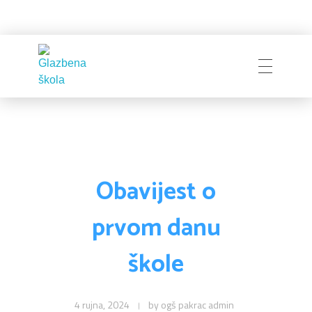
Naslovnica
Glazbena škola
Pakrac
O Školi
Obavijest o
prvom danu
Zapošljavanje
Povijest
škole
Djelatnici i uprava
Obavijesti
Natječaji
Školski odbor
4 rujna, 2024
by
ogš pakrac admin