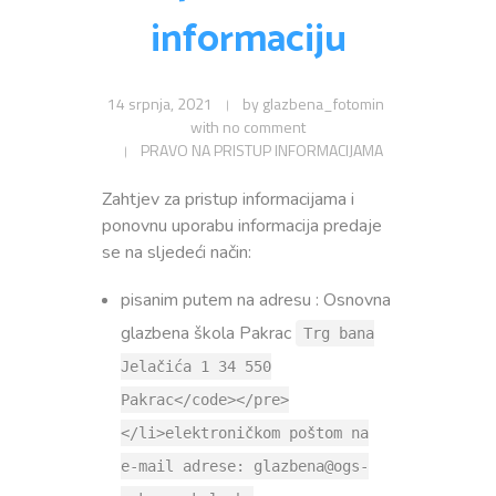
Privola
Dokumenti
informaciju
Pozivi na sjednice
Upisi
Odluke sa sjednica
Zaštita osobnih podataka
Statut
14 srpnja, 2021
by
glazbena_fotomin
Neposredan uvid u rad Školskog odbora
Pravilnici
Pravo na pristup informacijama
with
no comment
PRAVO NA PRISTUP INFORMACIJAMA
Nastava
Odluke
Politika privatnosti
Zahtjev za pristup informacijama i
Godišnji plan i program
ponovnu uporabu informacija predaje
Galerija
Odjeli
se na sljedeći način:
Školski kurikulum
Natjecanja
pisanim putem na adresu : Osnovna
Izvješće o radu
glazbena škola Pakrac
Trg bana
Kontakt
Financijski plan
Jelačića 1 34 550
Pakrac</code></pre>
Plan nabave
</li>elektroničkom poštom na
Godišnji financijski izvještaj
e-mail adrese: glazbena@ogs-