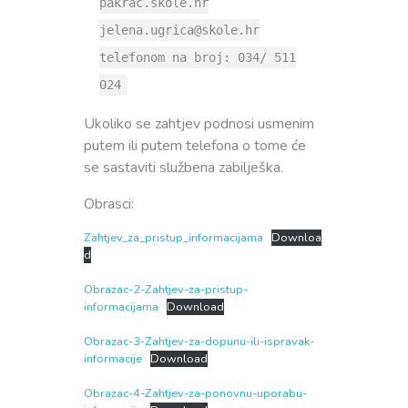
pakrac.skole.hr
Procedura praćenja i naplate prihoda i primitaka
jelena.ugrica@skole.hr
Ispričnica
telefonom na broj: 034/ 511
024
Ukoliko se zahtjev podnosi usmenim
putem ili putem telefona o tome će
se sastaviti službena zabilješka.
Obrasci:
Zahtjev_za_pristup_informacijama
Downloa
d
Obrazac-2-Zahtjev-za-pristup-
informacijama
Download
Obrazac-3-Zahtjev-za-dopunu-ili-ispravak-
informacije
Download
Obrazac-4-Zahtjev-za-ponovnu-uporabu-