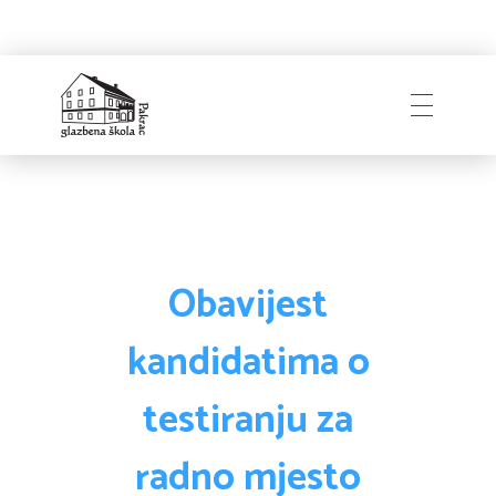
Glazbena škola
Pakrac
Obavijest
kandidatima o
testiranju za
radno mjesto