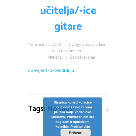
učitelja/-ice
gitare
19 prosinca, 2023
by
ogš pakrac admin
with
no comment
Natječaji
Zapošljavanje
obavijest-o-testiranju
Stranica koristi kolačiće
Tags: No tags
(„cookies“) kako bi vam
pružila bolje korisničko
iskustvo. Prihvaćanjem ste
suglasni s uporabom
kolačića.
Pročitaj više
Prihvati