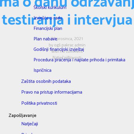
ima o danu održavanj
Školski kurikulum
testiranja i intervjua
Izvješće o radu
Financijski plan
30 prosinca, 2021
Plan nabave
by
ogš pakrac admin
Godišnji financijski izvještaj
with
no comment
Natječaji
Novosti
Procedura praćenja i naplate prihoda i primitaka
Ispričnica
Zaštita osobnih podataka
Pravo na pristup informacijama
Politika privatnosti
Zapošljavanje
Natječaji