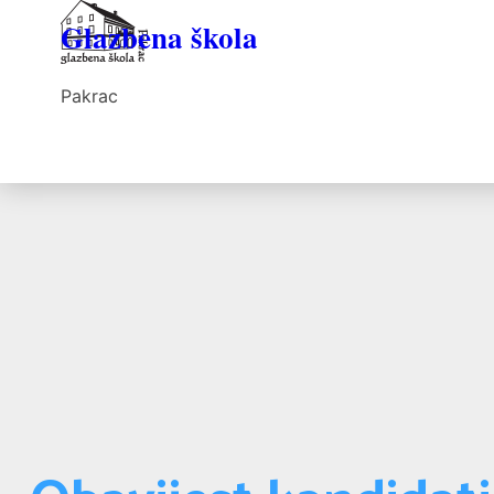
Glazbena škola
Pakrac