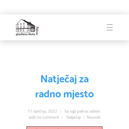
Naslovnica
Glazbena škola
Pakrac
O Školi
Natječaj za
radno mjesto
Zapošljavanje
Povijest
Djelatnici i uprava
11 siječnja, 2022
by
ogš pakrac admin
with
no comment
Natječaji
Novosti
Obavijesti
Natječaji
Školski odbor