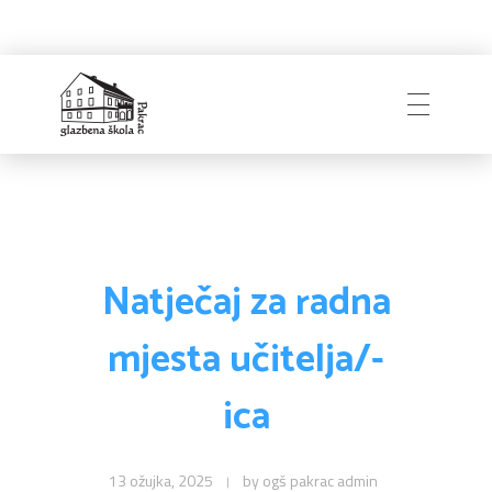
Naslovnica
Glazbena škola
Pakrac
O Školi
Natječaj za radna
mjesta učitelja/-
Zapošljavanje
Povijest
ica
Djelatnici i uprava
Obavijesti
Natječaji
Školski odbor
13 ožujka, 2025
by
ogš pakrac admin