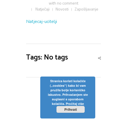
with
no comment
Privola
Dokumenti
Pozivi na sjednice
Natječaji
Novosti
Zapošljavanje
Upisi
Odluke sa sjednica
Zaštita osobnih podataka
Statut
Natjecaj-ucitelji
Neposredan uvid u rad Školskog odbora
Pravilnici
Pravo na pristup informacijama
Nastava
Odluke
Politika privatnosti
Tags: No tags
Godišnji plan i program
Galerija
Odjeli
Školski kurikulum
Natjecanja
Izvješće o radu
Stranica koristi kolačiće
(„cookies“) kako bi vam
Kontakt
pružila bolje korisničko
Financijski plan
iskustvo. Prihvaćanjem ste
suglasni s uporabom
Plan nabave
kolačića.
Pročitaj više
Prihvati
Godišnji financijski izvještaj