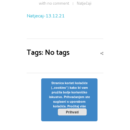
with
no comment
Natječaji
Privola
Dokumenti
Pozivi na sjednice
Upisi
Natjecaj-13.12.21
Odluke sa sjednica
Zaštita osobnih podataka
Statut
Neposredan uvid u rad Školskog odbora
Pravilnici
Pravo na pristup informacijama
Nastava
Odluke
Politika privatnosti
Tags: No tags
Godišnji plan i program
Galerija
Odjeli
Školski kurikulum
Natjecanja
Izvješće o radu
Stranica koristi kolačiće
(„cookies“) kako bi vam
Kontakt
pružila bolje korisničko
Financijski plan
iskustvo. Prihvaćanjem ste
suglasni s uporabom
Plan nabave
kolačića.
Pročitaj više
Prihvati
Godišnji financijski izvještaj