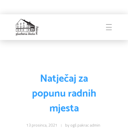
Naslovnica
Glazbena škola
Pakrac
O Školi
Natječaj za
popunu radnih
Zapošljavanje
Povijest
mjesta
Djelatnici i uprava
Obavijesti
Natječaji
Školski odbor
13 prosinca, 2021
by
ogš pakrac admin