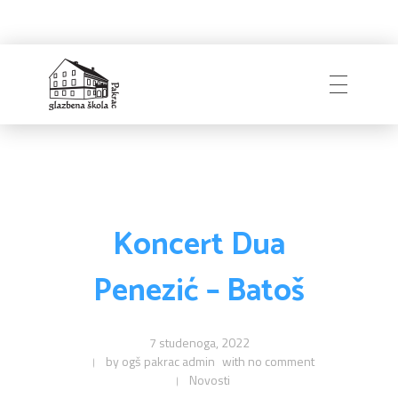
Naslovnica
Glazbena škola
Pakrac
O Školi
Koncert Dua
Penezić – Batoš
Zapošljavanje
Povijest
Djelatnici i uprava
7 studenoga, 2022
by
ogš pakrac admin
with
no comment
Obavijesti
Natječaji
Školski odbor
Novosti