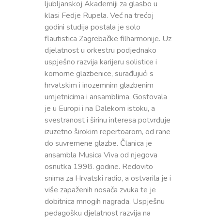
Procedura praćenja i naplate prihoda i primitaka
ljubljanskoj Akademiji za glasbo u
klasi Fedje Rupela. Već na trećoj
Ispričnica
godini studija postala je solo
flautistica Zagrebačke filharmonije. Uz
djelatnost u orkestru podjednako
uspješno razvija karijeru solistice i
komorne glazbenice, surađujući s
hrvatskim i inozemnim glazbenim
umjetnicima i ansamblima. Gostovala
je u Europi i na Dalekom istoku, a
svestranost i širinu interesa potvrđuje
izuzetno širokim repertoarom, od rane
do suvremene glazbe. Članica je
ansambla Musica Viva od njegova
osnutka 1998. godine. Redovito
snima za Hrvatski radio, a ostvarila je i
više zapaženih nosača zvuka te je
dobitnica mnogih nagrada. Uspješnu
pedagošku djelatnost razvija na