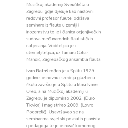
Muzičkoj akademiji Sveučilišta u
Zagrebu, gdje djeluje kao naslovni
redovni profesor flaute, održava
seminare iz flaute u zemlji i
inozemstvu te je i članica ocjenjivačkih
sudova međunarodnih flautističkih
natjecanja. Voditeljica je i
utemeljiteljica, uz Tamaru Coha-
Mandić, Zagrebačkog ansambla flauta.
Ivan Batoš
rođen je u Splitu 1979.
godine, osnovnu i srednju glazbenu
školu završio je u Splitu u klasi Ivane
Oreb, a na Muzičkoj akademiji u
Zagrebu je diplomirao 2002. (Đuro
Tikvica) i magistrirao 2009. (Lovro
Pogorelić). Usavršavao se na
seminarima svjetski poznatih pijanista
i pedagoga te je osnivač komornog