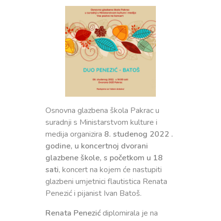
Privola
Dokumenti
Pozivi na sjednice
Upisi
Odluke sa sjednica
Zaštita osobnih podataka
Statut
Neposredan uvid u rad Školskog odbora
Pravilnici
Pravo na pristup informacijama
Nastava
Odluke
Politika privatnosti
Godišnji plan i program
Galerija
Odjeli
Osnovna glazbena škola Pakrac u
Školski kurikulum
suradnji s Ministarstvom kulture i
Natjecanja
medija organizira
8. studenog 2022 .
Izvješće o radu
godine, u koncertnoj dvorani
Kontakt
glazbene škole, s početkom u 18
Financijski plan
sati
, koncert na kojem će nastupiti
glazbeni umjetnici flautistica Renata
Plan nabave
Penezić i pijanist Ivan Batoš.
Godišnji financijski izvještaj
Renata Penezić
diplomirala je na