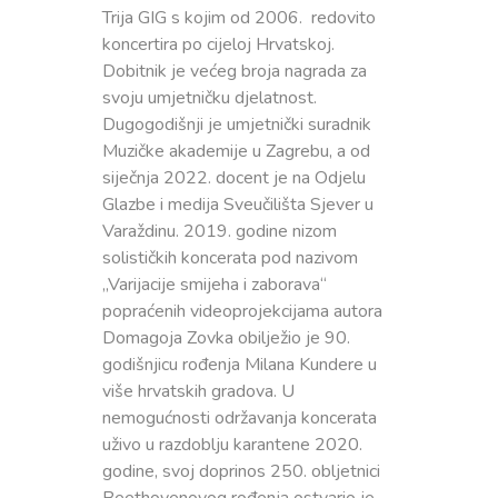
Trija GIG s kojim od 2006. redovito
koncertira po cijeloj Hrvatskoj.
Dobitnik je većeg broja nagrada za
svoju umjetničku djelatnost.
Dugogodišnji je umjetnički suradnik
Muzičke akademije u Zagrebu, a od
siječnja 2022. docent je na Odjelu
Glazbe i medija Sveučilišta Sjever u
Varaždinu. 2019. godine nizom
solističkih koncerata pod nazivom
„Varijacije smijeha i zaborava“
popraćenih videoprojekcijama autora
Domagoja Zovka obilježio je 90.
godišnjicu rođenja Milana Kundere u
više hrvatskih gradova. U
nemogućnosti održavanja koncerata
uživo u razdoblju karantene 2020.
godine, svoj doprinos 250. obljetnici