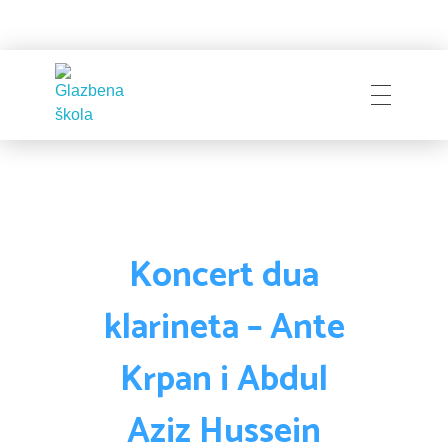
Naslovnica
Glazbena škola
Pakrac
O Školi
Koncert dua
klarineta – Ante
Zapošljavanje
Povijest
Krpan i Abdul
Djelatnici i uprava
Aziz Hussein
Obavijesti
Natječaji
Školski odbor